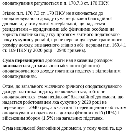
оподаткування регулюється п.п. 170.7.3 ст. 170 ПКУ.
Згідно п.п. 170.7.3 ст. 170 ПКУ не включається до
оподатковуваного доходу сума нецільової благодійної
допомоги, у тому числі матеріальної, що надається
резидентами – юридичними або фізичними особами на
користь платника податку протягом звітного податкового
року
сукупно
у розмірі, що не перевищує суми граничного
розміру доходу, визначеного згідно з абз. першим п.п. 169.4.1
ст. 169 ПКУ (у 2020 році – 2940 гривень).
Сума перевищення
допомоги над вказаним розміром
включається
до загального місячного (річного)
оподатковуваного доходу платника податку з відповідним
оподаткуванням.
Отже, до загального місячного (річного) оподатковуваного
доходу платника податку не включається, тобто не
оподатковується, сума нецільової благодійної допомоги, що
надається роботодавцем яка сукупно у 2020 році не
перевищує – 2940 грн., а в частині її перевищення є об’єктом
оподаткування податком на доходи фізичних осіб (
18%
) і
військовим збором (
1,5%
) на загальних підставах.
Сума нецільової благодійної допомоги, у тому числі та, що