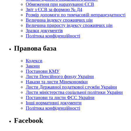
Обмеження при нарахуванні ЄСВ
Звіт з ЄСВ за формою № Д4
Розмір допомоги по тимчасовій непрацездатності
Величина індексу споживчих цін
Величина приросту індексу споживчих цін
Зразки документів
Політика конфіденційності
Правова база
Кодекси
Закони
Постанови КМУ
Листи Пенсійного фонду України
Накази та листи Мінекономіки
Листи Державної податкової служби України
Листи міністерства соціальної політики України
Постанови та листи ФСС України
Інші нормативні документи
Політика конфіденційності
Facebook