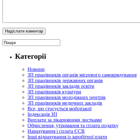
Категорії
Новини
ЗП працівників органів місцевого самоврядування
ЗП працівників державних органів
ЗП працівників закладів освіти
ЗП працівників культури
ЗП працівників молодіжних центрів
ЗП працівників медичних закладів
Все, що стосується мобілізації
Індексація ЗП
Виплати за лікарняними листками
Обчислення, утримання та сплата податку
Нарахування і сплата ЄСВ
Інші відрахування із заробітної плати