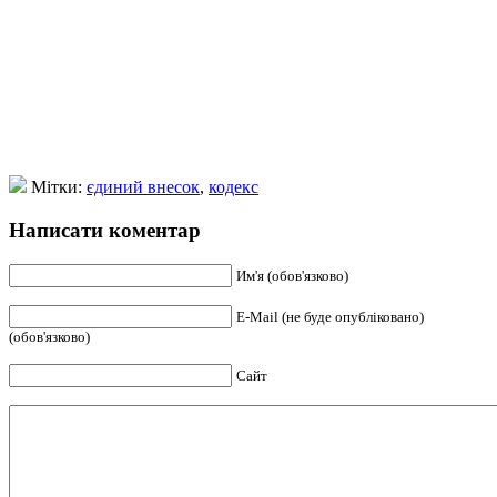
Мітки:
єдиний внесок
,
кодекс
Написати коментар
Им'я (обов'язково)
E-Mail (не буде опубліковано)
(обов'язково)
Сайт