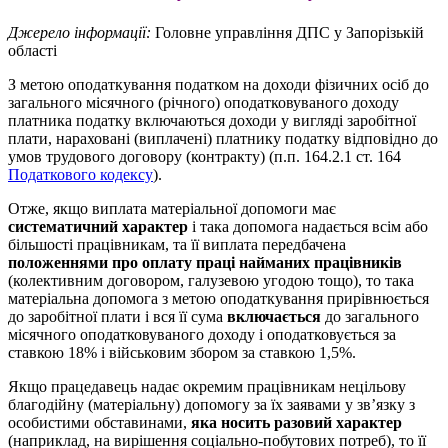
Джерело інформації:
Головне управління ДПС у Запорізькій
області
З метою оподаткування податком на доходи фізичних осіб до
загального місячного (річного) оподатковуваного доходу
платника податку включаються доходи у вигляді заробітної
плати, нараховані (виплачені) платнику податку відповідно до
умов трудового договору (контракту) (п.п. 164.2.1 ст. 164
Податкового кодексу
).
Отже, якщо виплата матеріальної допомоги має
систематичний характер
і така допомога надається всім або
більшості працівникам, та її виплата передбачена
положеннями про оплату праці найманих працівників
(колективним договором, галузевою угодою тощо), то така
матеріальна допомога з метою оподаткування прирівнюється
до заробітної плати і вся її сума
включається
до загального
місячного оподатковуваного доходу і оподатковується за
ставкою 18% і військовим збором за ставкою 1,5%.
Якщо працедавець надає окремим працівникам нецільову
благодійну (матеріальну) допомогу за їх заявами у зв’язку з
особистими обставинами,
яка носить разовий характер
(наприклад, на вирішення соціально-побутових потреб), то її