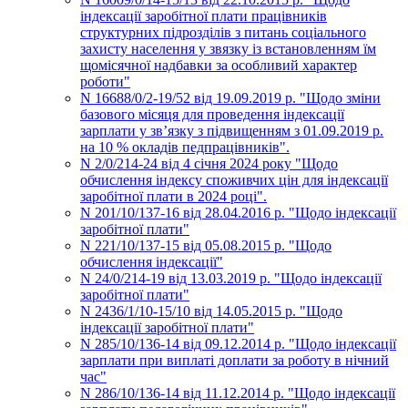
індексації заробітної плати працівників
структурних підрозділів з питань соціального
захисту населення у звязку із встановленням їм
щомісячної надбавки за особливий характер
роботи"
N 16688/0/2-19/52 від 19.09.2019 р. "Щодо зміни
базового місяця для проведення індексації
зарплати у зв’язку з підвищенням з 01.09.2019 р.
на 10 % окладів педпрацівників".
N 2/0/214-24 від 4 січня 2024 року "Щодо
обчислення індексу споживчих цін для індексації
заробітної плати в 2024 році".
N 201/10/137-16 від 28.04.2016 р. "Щодо індексації
заробітної плати"
N 221/10/137-15 від 05.08.2015 р. "Щодо
обчислення індексації"
N 24/0/214-19 від 13.03.2019 р. "Щодо індексації
заробітної плати"
N 2436/1/10-15/10 від 14.05.2015 р. "Щодо
індексації заробітної плати"
N 285/10/136-14 від 09.12.2014 р. "Щодо індексації
зарплати при виплаті доплати за роботу в нічний
час"
N 286/10/136-14 від 11.12.2014 р. "Щодо індексації