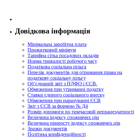
Довідкова інформація
Мінімальна заробітна плата
Прожитковий мінімум
Тарифна сітка посадових окладів
Норма тривалості робочого часу
Податкова соціальна пільга
Перелік документів для отримання права на
податкову соціальну пільгу
Об’єднаний звіт з ПДФО і ЄСВ.
Обмеження при утриманні податку
Ставки єдиного соціального внеску
Обмеження при нарахуванні ЄСВ
Звіт з ЄСВ за формою № Д4
Розмір допомоги по тимчасовій непрацездатності
Величина індексу споживчих цін
Величина приросту індексу споживчих цін
Зразки документів
Політика конфіденційності