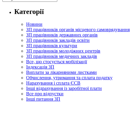
Категорії
Новини
ЗП працівників органів місцевого самоврядування
ЗП працівників державних органів
ЗП працівників закладів освіти
ЗП працівників культури
ЗП працівників молодіжних центрів
ЗП працівників медичних закладів
Все, що стосується мобілізації
Індексація ЗП
Виплати за лікарняними листками
Обчислення, утримання та сплата податку
Нарахування і сплата ЄСВ
Інші відрахування із заробітної плати
Все про відпустки
Інші питання ЗП