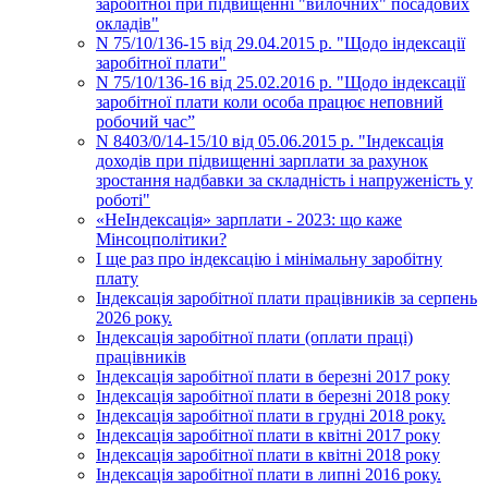
заробітної при підвищенні "вилочних" посадових
окладів"
N 75/10/136-15 від 29.04.2015 р. "Щодо індексації
заробітної плати"
N 75/10/136-16 від 25.02.2016 р. "Щодо індексації
заробітної плати коли особа працює неповний
робочий час”
N 8403/0/14-15/10 від 05.06.2015 р. "Індексація
доходів при підвищенні зарплати за рахунок
зростання надбавки за складність і напруженість у
роботі"
«НеІндексація» зарплати - 2023: що каже
Мінсоцполітики?
І ще раз про індексацію і мінімальну заробітну
плату
Індексація заробітної плати працівників за серпень
2026 року.
Індексація заробітної плати (оплати праці)
працівників
Індексація заробітної плати в березні 2017 року
Індексація заробітної плати в березні 2018 року
Індексація заробітної плати в грудні 2018 року.
Індексація заробітної плати в квітні 2017 року
Індексація заробітної плати в квітні 2018 року
Індексація заробітної плати в липні 2016 року.