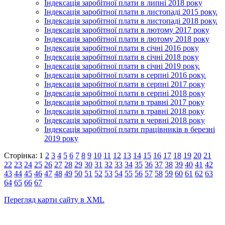
Індексація заробітної плати в липні 2018 року
Індексація заробітної плати в листопаді 2015 року.
Індексація заробітної плати в листопаді 2018 року.
Індексація заробітної плати в лютому 2017 року
Індексація заробітної плати в лютому 2018 року
Індексація заробітної плати в січні 2016 року
Індексація заробітної плати в січні 2018 року
Індексація заробітної плати в січні 2019 року.
Індексація заробітної плати в серпні 2016 року.
Індексація заробітної плати в серпні 2017 року
Індексація заробітної плати в серпні 2018 року
Індексація заробітної плати в травні 2017 року
Індексація заробітної плати в травні 2018 року
Індексація заробітної плати в червні 2018 року
Індексація заробітної плати працівників в березні
2019 року
Сторінка: 1
2
3
4
5
6
7
8
9
10
11
12
13
14
15
16
17
18
19
20
21
22
23
24
25
26
27
28
29
30
31
32
33
34
35
36
37
38
39
40
41
42
43
44
45
46
47
48
49
50
51
52
53
54
55
56
57
58
59
60
61
62
63
64
65
66
67
Перегляд карти сайту в XML