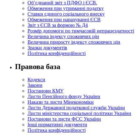
Об’єднаний звіт з ПДФО і ЄСВ.
Обмеження при утриманні податку
Ставки єдиного соціального внеску
Обмеження при нарахуванні ЄСВ
Звіт з ЄСВ за формою № Д4
Розмір допомоги по тимчасовій непрацездатності
Величина індексу споживчих цін
Величина приросту індексу споживчих цін
Зразки документів
Політика конфіденційності
Правова база
Кодекси
Закони
Постанови КМУ
Листи Пенсійного фонду України
Накази та листи Мінекономіки
Листи Державної податкової служби України
Листи міністерства соціальної політики України
Постанови та листи ФСС України
Інші нормативні документи
Політика конфіденційності