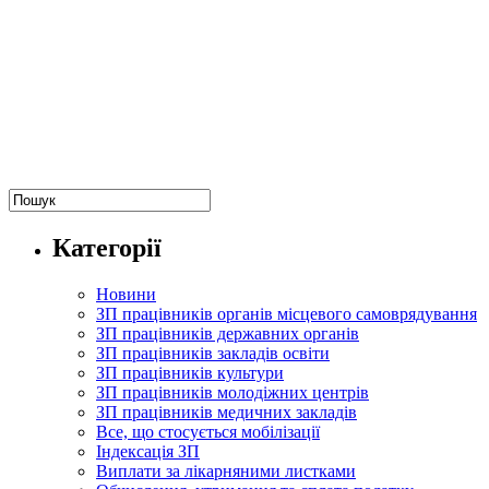
Категорії
Новини
ЗП працівників органів місцевого самоврядування
ЗП працівників державних органів
ЗП працівників закладів освіти
ЗП працівників культури
ЗП працівників молодіжних центрів
ЗП працівників медичних закладів
Все, що стосується мобілізації
Індексація ЗП
Виплати за лікарняними листками