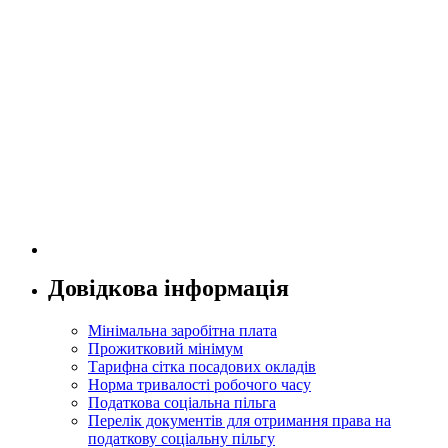
Довідкова інформація
Мінімальна заробітна плата
Прожитковий мінімум
Тарифна сітка посадових окладів
Норма тривалості робочого часу
Податкова соціальна пільга
Перелік документів для отримання права на
податкову соціальну пільгу