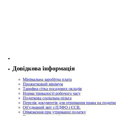
Довідкова інформація
Мінімальна заробітна плата
Прожитковий мінімум
Тарифна сітка посадових окладів
Норма тривалості робочого часу
Податкова соціальна пільга
Перелік документів для отримання права на податко
Об’єднаний звіт з ПДФО і ЄСВ.
Обмеження при утриманні податку