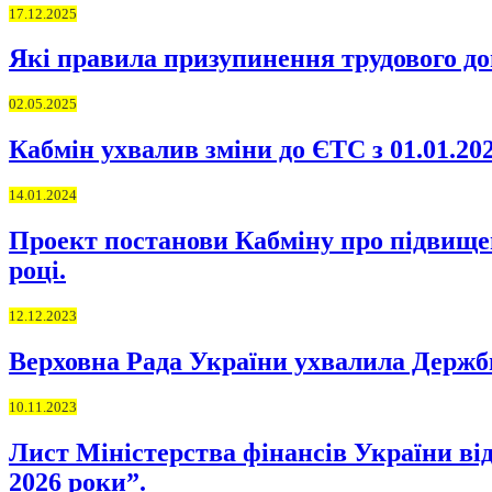
17.12.2025
Які правила призупинення трудового дог
02.05.2025
Кабмін ухвалив зміни до ЄТС з 01.01.202
14.01.2024
Проект постанови Кабміну про підвищен
році.
12.12.2023
Верховна Рада України ухвалила Держбю
10.11.2023
Лист Міністерства фінансів України від
2026 роки”.