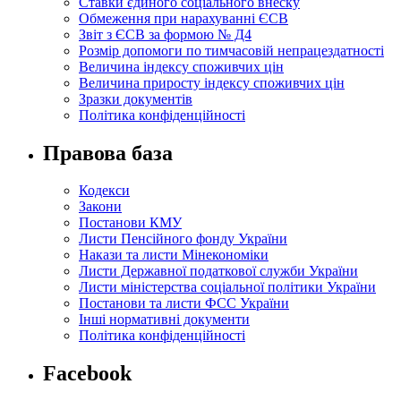
Ставки єдиного соціального внеску
Обмеження при нарахуванні ЄСВ
Звіт з ЄСВ за формою № Д4
Розмір допомоги по тимчасовій непрацездатності
Величина індексу споживчих цін
Величина приросту індексу споживчих цін
Зразки документів
Політика конфіденційності
Правова база
Кодекси
Закони
Постанови КМУ
Листи Пенсійного фонду України
Накази та листи Мінекономіки
Листи Державної податкової служби України
Листи міністерства соціальної політики України
Постанови та листи ФСС України
Інші нормативні документи
Політика конфіденційності
Facebook