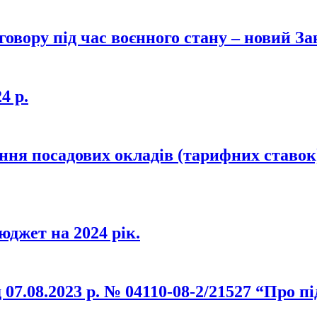
овору під час воєнного стану – новий За
4 р.
ня посадових окладів (тарифних ставок)
джет на 2024 рік.
 07.08.2023 р. № 04110-08-2/21527 “Про п