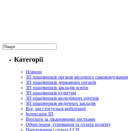
Категорії
Новини
ЗП працівників органів місцевого самоврядування
ЗП працівників державних органів
ЗП працівників закладів освіти
ЗП працівників культури
ЗП працівників молодіжних центрів
ЗП працівників медичних закладів
Все, що стосується мобілізації
Індексація ЗП
Виплати за лікарняними листками
Обчислення, утримання та сплата податку
Нарахування і сплата ЄСВ