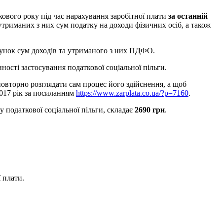
кового року під час нарахування заробітної плати
за останній
 утриманих з них сум податку на доходи фізичних осіб, а також
ахунок сум доходів та утриманого з них ПДФО.
ості застосування податкової соціальної пільги.
повторно розглядати сам процес його здійснення, а щоб
2017 рік за посиланням
https://www.zarplata.co.ua/?p=7160
.
у податкової соціальної пільги, складає
2690 грн
.
 плати.