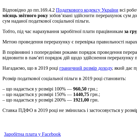
Відповідно до пп.169.4.2
Податкового кодексу України
всі робо
місяць звітного року
зобов’язані здійснити перерахунок сум до
сум наданої податкової соціальної пільги.
Тобто, під час нарахування заробітної плати працівникам
за гр
Метою проведення перерахунку є перевірка правильності нарахув
В порівнянні з попередніми роками порядок проведення перерах
відновити в пам’яті порядок дій щодо здійснення перерахунку п
Нагадаємо, що в 2019 році
граничний розмір доходу
, який дає 
Розмір податкової соціальної пільги в 2019 році становить:
– що надається у розмірі 100% —
960,50
грн.;
– що надається у розмірі 150% —
1440,75
грн.;
– що надається у розмірі 200% —
1921,00
грн.
Ставка ПДФО в 2019 році не змінилась і застосовується у розмі
Заробітна плата у Facebook