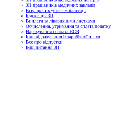
ЗП працівників медичних закладів
Все, що стосується мобілізації
Індексація ЗП
Виплати за лікарняними листками
Обчислення, утримання та сплата податку
Нарахування і сплата ЄСВ
Інші відрахування із заробітної плати
Все про відпустки
Інші питання ЗП