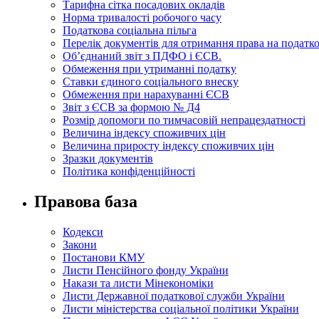
Тарифна сітка посадових окладів
Норма тривалості робочого часу
Податкова соціальна пільга
Перелік документів для отримання права на податко
Об’єднаний звіт з ПДФО і ЄСВ.
Обмеження при утриманні податку
Ставки єдиного соціального внеску
Обмеження при нарахуванні ЄСВ
Звіт з ЄСВ за формою № Д4
Розмір допомоги по тимчасовій непрацездатності
Величина індексу споживчих цін
Величина приросту індексу споживчих цін
Зразки документів
Політика конфіденційності
Правова база
Кодекси
Закони
Постанови КМУ
Листи Пенсійного фонду України
Накази та листи Мінекономіки
Листи Державної податкової служби України
Листи міністерства соціальної політики України