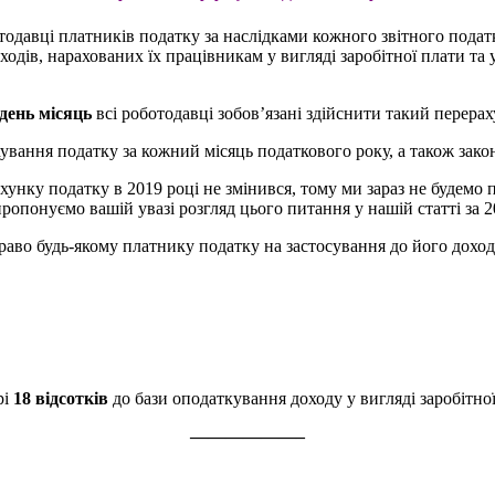
тодавці платників податку за наслідками кожного звітного подат
ходів, нарахованих їх працівникам у вигляді заробітної плати та
удень місяць
всі роботодавці зобов’язані здійснити такий перер
ання податку за кожний місяць податкового року, а також законн
унку податку в 2019 році не змінився, тому ми зараз не будемо 
ропонуємо вашій увазі розгляд цього питання у нашій статті за 
право будь-якому платнику податку на застосування до його доход
рі
18 відсотків
до бази оподаткування доходу у вигляді заробітної
——————–