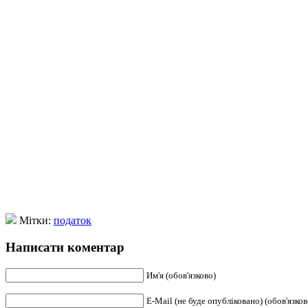
Мітки:
податок
Написати коментар
Им'я (обов'язково)
E-Mail (не буде опубліковано) (обов'язков