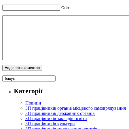
Сайт
Категорії
Новини
ЗП працівників органів місцевого самоврядування
ЗП працівників державних органів
ЗП працівників закладів освіти
ЗП працівників культури
ЗП працівників молодіжних центрів