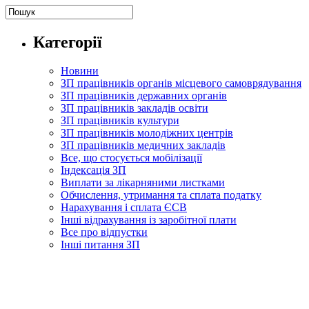
Категорії
Новини
ЗП працівників органів місцевого самоврядування
ЗП працівників державних органів
ЗП працівників закладів освіти
ЗП працівників культури
ЗП працівників молодіжних центрів
ЗП працівників медичних закладів
Все, що стосується мобілізації
Індексація ЗП
Виплати за лікарняними листками
Обчислення, утримання та сплата податку
Нарахування і сплата ЄСВ
Інші відрахування із заробітної плати
Все про відпустки
Інші питання ЗП