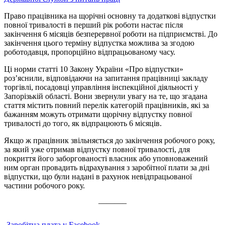
Право працівника на щорічні основну та додаткові відпустки
повної тривалості в перший рік роботи настає після
закінчення 6 місяців безперервної роботи на підприємстві. До
закінчення цього терміну відпустка можлива за згодою
роботодавця, пропорційно відпрацьованому часу.
Ці норми статті 10 Закону України «Про відпустки»
роз’яснили, відповідаючи на запитання працівниці закладу
торгівлі, посадовці управління інспекційної діяльності у
Запорізькій області. Вони звернули увагу на те, що згадана
стаття містить повний перелік категорій працівників, які за
бажанням можуть отримати щорічну відпустку повної
тривалості до того, як відпрацюють 6 місяців.
Якщо ж працівник звільняється до закінчення робочого року,
за який уже отримав відпустку повної тривалості, для
покриття його заборгованості власник або уповноважений
ним орган провадить відрахування з заробітної плати за дні
відпустки, що були надані в рахунок невідпрацьованої
частини робочого року.
———–
Заробітна плата у Facebook