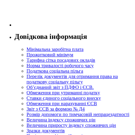
Довідкова інформація
Мінімальна заробітна плата
Прожитковий мінімум
Тарифна сітка посадових окладів
Норма тривалості робочого часу
Податкова соціальна пільга
Перелік документів для отримання права на
податкову соціальну пільгу
Об’єднаний звіт з ПДФО і ЄСВ.
Обмеження при утриманні податку
Ставки єдиного соціального внеску
Обмеження при нарахуванні ЄСВ
Звіт з ЄСВ за формою № Д4
Розмір допомоги по тимчасовій непрацездатності
Величина індексу споживчих цін
Величина приросту індексу споживчих цін
Зразки документів