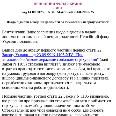
ПЕНСІЙНИЙ ФОНД УКРАЇНИ
ЛИСТ
від 14.09.2025 р. N 36524-47965/К-03/8-2800/25
Щодо відмови в наданні допомоги по тимчасовій непрацездатності
Розглянувши Ваше звернення щодо відмови в наданні
допомоги по тимчасовій непрацездатності, Пенсійний фонд
України повідомляє.
Відповідно до абзацу першого частини першої статті 22
Закону України від 23.09.99 N 1105-XIV “Про
загальнообов’язкове державне соціальне страхування”
(далі –
Закон N 1105) страхова виплата у зв’язку з тимчасовою
втратою працездатності застрахованим особам, які працюють
на умовах трудового договору (контракту), гіг-контракту,
іншого цивільно-правового договору та на інших підставах,
передбачених законом, призначається та надається за
основним місцем роботи (діяльності).
Нормою частини третьої статті 22 Закону N 1105 визначено,
що рішення про призначення страхової виплати приймається
страхувальником або уповноваженими ним особами.
Страхувальник або уповноважені ним особи здійснюють
контроль за правильністю нарахування і своєчасністю