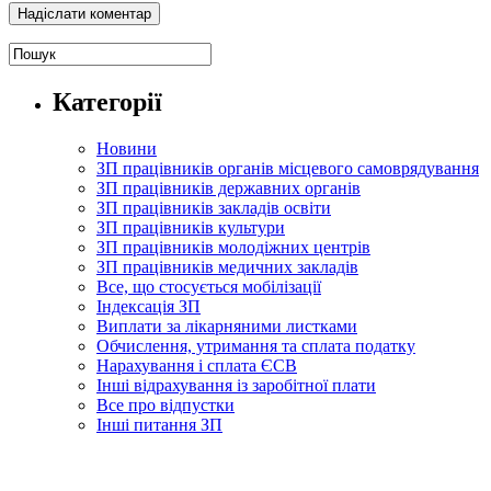
Категорії
Новини
ЗП працівників органів місцевого самоврядування
ЗП працівників державних органів
ЗП працівників закладів освіти
ЗП працівників культури
ЗП працівників молодіжних центрів
ЗП працівників медичних закладів
Все, що стосується мобілізації
Індексація ЗП
Виплати за лікарняними листками
Обчислення, утримання та сплата податку
Нарахування і сплата ЄСВ
Інші відрахування із заробітної плати
Все про відпустки
Інші питання ЗП