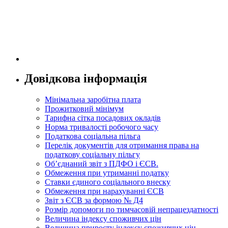
Довідкова інформація
Мінімальна заробітна плата
Прожитковий мінімум
Тарифна сітка посадових окладів
Норма тривалості робочого часу
Податкова соціальна пільга
Перелік документів для отримання права на
податкову соціальну пільгу
Об’єднаний звіт з ПДФО і ЄСВ.
Обмеження при утриманні податку
Ставки єдиного соціального внеску
Обмеження при нарахуванні ЄСВ
Звіт з ЄСВ за формою № Д4
Розмір допомоги по тимчасовій непрацездатності
Величина індексу споживчих цін
Величина приросту індексу споживчих цін