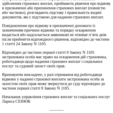
здійснення страхових виплат, приймають рішення про відмову
в призначенні або припинення страхових виплат (повністю
або частково), розглядають підставу і правильність видачі
документів, які є підставою для надання страхових виплат.
Повідомлення про відмову в призначенні допомоги із
зазначенням причини відмови та порядку оскарження
видається або надсилається заявникові не пізніше п’яти днів
після прийняття відповідного рішення, відповідно до частини
1 статті 24 Закону N 1105.
Відповідно до частини першої статті 9 Закону N 1105
застрахована особа має право на оскарження дій страховика,
роботодавця щодо надання страхових виплат і соціальних
послуг та судовий захист своїх прав.
Враховуючи викладене, у разі отримання від роботодавця
відмови у наданні страхової виплати застрахована особа за
захистом своїх прав може звернутися до суду відповідно до
частини першої статті 9 Закону N 1105.
Начальник управління страхових виплат та соціальних послуг
Лариса СЕНЮК
———–