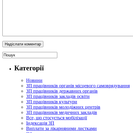
Категорії
Новини
ЗП працівників органів місцевого самоврядування
ЗП працівників державних органів
ЗП працівників закладів освіти
ЗП працівників культури
ЗП працівників молодіжних центрів
ЗП працівників медичних закладів
Все, що стосується мобілізації
Індексація ЗП
Виплати за лікарняними листками