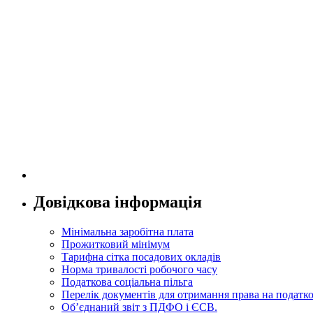
Довідкова інформація
Мінімальна заробітна плата
Прожитковий мінімум
Тарифна сітка посадових окладів
Норма тривалості робочого часу
Податкова соціальна пільга
Перелік документів для отримання права на податко
Об’єднаний звіт з ПДФО і ЄСВ.