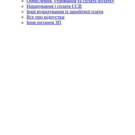
Обчислення, утримання та сплата податку
Нарахування і сплата ЄСВ
Інші відрахування із заробітної плати
Все про відпустки
Інші питання ЗП