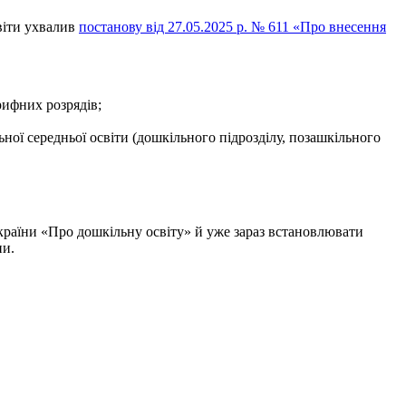
віти ухвалив
постанову від 27.05.2025 р. № 611 «Про внесення
рифних розрядів;
ьної середньої освіти (дошкільного підрозділу, позашкільного
країни «Про дошкільну освіту» й уже зараз встановлювати
ни.