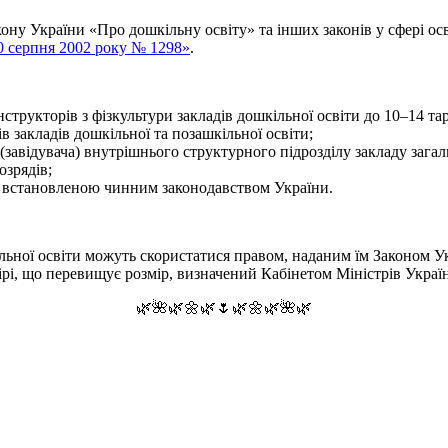
ону України «Про дошкільну освіту» та інших законів у сфері ос
30 серпня 2002 року № 1298»
.
структорів з фізкультури закладів дошкільної освіти до 10–14 та
 закладів дошкільної та позашкільної освіти;
(завідувача) внутрішнього структурного підрозділу закладу загал
озрядів;
, встановленою чинним законодавством України.
льної освіти можуть скористатися правом, наданим їм Законом У
ірі, що перевищує розмір, визначений Кабінетом Міністрів Украї
🌿🌺🌿🌼🌿🌷🌿🌼🌿🌺🌿