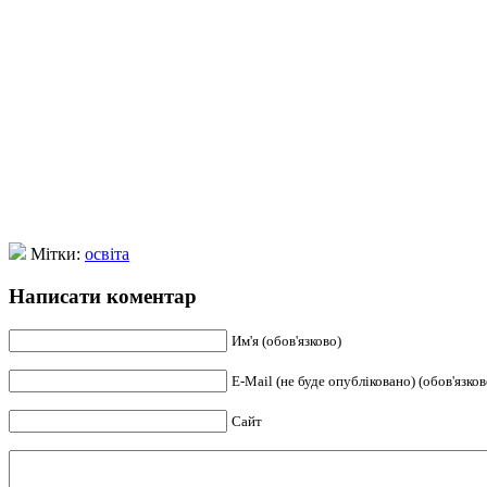
Мітки:
освіта
Написати коментар
Им'я (обов'язково)
E-Mail (не буде опубліковано) (обов'язков
Сайт