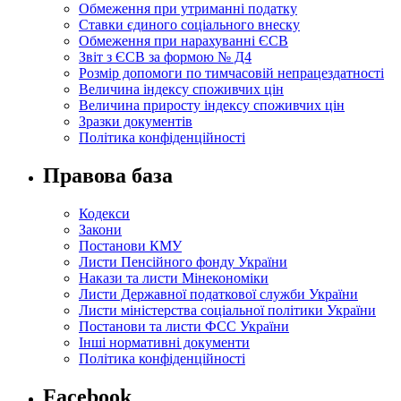
Обмеження при утриманні податку
Ставки єдиного соціального внеску
Обмеження при нарахуванні ЄСВ
Звіт з ЄСВ за формою № Д4
Розмір допомоги по тимчасовій непрацездатності
Величина індексу споживчих цін
Величина приросту індексу споживчих цін
Зразки документів
Політика конфіденційності
Правова база
Кодекси
Закони
Постанови КМУ
Листи Пенсійного фонду України
Накази та листи Мінекономіки
Листи Державної податкової служби України
Листи міністерства соціальної політики України
Постанови та листи ФСС України
Інші нормативні документи
Політика конфіденційності
Facebook