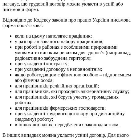
нагадує, що трудовий договір можна укласти в усній або
письмовій формі.
Відповідно до Кодексу законів про працю України письмова
форма обов’язкова:
коли на цьому наполягає працівник;
у разі організованого набору працівників;
при роботі в районах з особливими природними
умовами та високим ризиком для здоров’я (наприклад,
радіоактивно забруднена територія);
при укладенні контракту;
при укладенні договору з неповнолітнім;
якщо роботодавцем є фізичною особою – підприємцем
або фізична особа;
для працівників релігійних організацій;
для працівників, які проходять альтернативну службу;
для працівників, які беруть участь у громадських
роботах;
для працівників фермерських господарств;
при укладенні трудового договору про дистанційну
(надомну) роботу;
в інших випадках, передбачених законодавством.
В інших випадках можна укласти усний договір. Для цього