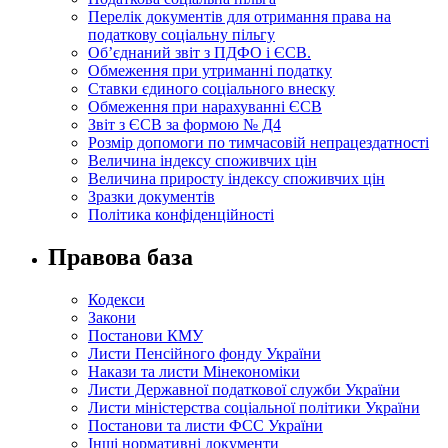
Перелік документів для отримання права на
податкову соціальну пільгу
Об’єднаний звіт з ПДФО і ЄСВ.
Обмеження при утриманні податку
Ставки єдиного соціального внеску
Обмеження при нарахуванні ЄСВ
Звіт з ЄСВ за формою № Д4
Розмір допомоги по тимчасовій непрацездатності
Величина індексу споживчих цін
Величина приросту індексу споживчих цін
Зразки документів
Політика конфіденційності
Правова база
Кодекси
Закони
Постанови КМУ
Листи Пенсійного фонду України
Накази та листи Мінекономіки
Листи Державної податкової служби України
Листи міністерства соціальної політики України
Постанови та листи ФСС України
Інші нормативні документи