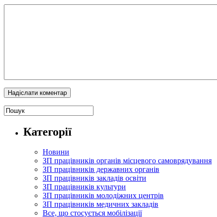
Категорії
Новини
ЗП працівників органів місцевого самоврядування
ЗП працівників державних органів
ЗП працівників закладів освіти
ЗП працівників культури
ЗП працівників молодіжних центрів
ЗП працівників медичних закладів
Все, що стосується мобілізації