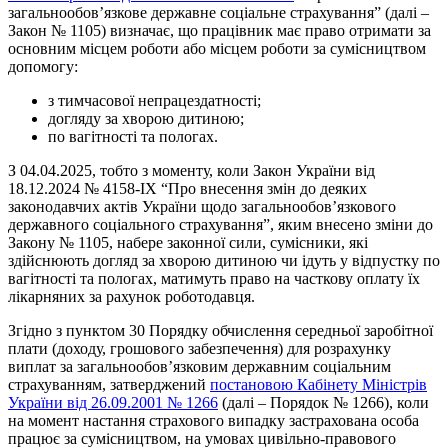
загальнообов’язкове державне соціальне страхування” (далі –
Закон № 1105) визначає, що працівник має право отримати за
основним місцем роботи або місцем роботи за сумісництвом
допомогу:
з тимчасової непрацездатності;
догляду за хворою дитиною;
по вагітності та пологах.
З 04.04.2025, тобто з моменту, коли Закон України від
18.12.2024 № 4158-IX “Про внесення змін до деяких
законодавчих актів України щодо загальнообов’язкового
державного соціального страхування”, яким внесено зміни до
Закону № 1105, набере законної сили, сумісники, які
здійснюють догляд за хворою дитиною чи ідуть у відпустку по
вагітності та пологах, матимуть право на часткову оплату їх
лікарняних за рахунок роботодавця.
Згідно з пунктом 30 Порядку обчислення середньої заробітної
плати (доходу, грошового забезпечення) для розрахунку
виплат за загальнообов’язковим державним соціальним
страхуванням, затверджений
постановою Кабінету Міністрів
України від 26.09.2001 № 1266
(далі – Порядок № 1266), коли
на момент настання страхового випадку застрахована особа
працює за сумісництвом, на умовах цивільно-правового