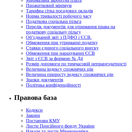
Мінімальна заробітна плата
Прожитковий мінімум
Тарифна сітка посадових окладів
Норма тривалості робочого часу
Податкова соціальна пільга
Перелік документів для отримання права на
податкову соціальну пільгу
Об’єднаний звіт з ПДФО і ЄСВ.
Обмеження при утриманні податку
Ставки єдиного соціального внеску
Обмеження при нарахуванні ЄСВ
Звіт з ЄСВ за формою № Д4
Розмір допомоги по тимчасовій непрацездатності
Величина індексу споживчих цін
Величина приросту індексу споживчих цін
Зразки документів
Політика конфіденційності
Правова база
Кодекси
Закони
Постанови КМУ
Листи Пенсійного фонду України
Накази та листи Мінекономіки