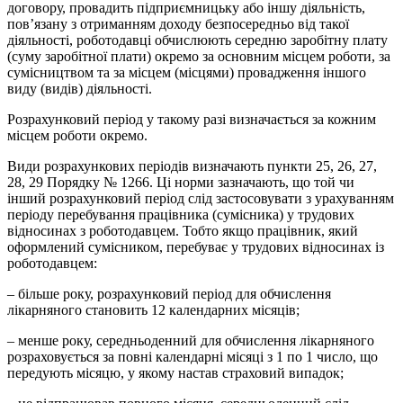
договору, провадить підприємницьку або іншу діяльність,
пов’язану з отриманням доходу безпосередньо від такої
діяльності, роботодавці обчислюють середню заробітну плату
(суму заробітної плати) окремо за основним місцем роботи, за
сумісництвом та за місцем (місцями) провадження іншого
виду (видів) діяльності.
Розрахунковий період у такому разі визначається за кожним
місцем роботи окремо.
Види розрахункових періодів визначають пункти 25, 26, 27,
28, 29 Порядку № 1266. Ці норми зазначають, що той чи
інший розрахунковий період слід застосовувати з урахуванням
періоду перебування працівника (сумісника) у трудових
відносинах з роботодавцем. Тобто якщо працівник, який
оформлений сумісником, перебуває у трудових відносинах із
роботодавцем:
– більше року, розрахунковий період для обчислення
лікарняного становить 12 календарних місяців;
– менше року, середньоденний для обчислення лікарняного
розраховується за повні календарні місяці з 1 по 1 число, що
передують місяцю, у якому настав страховий випадок;