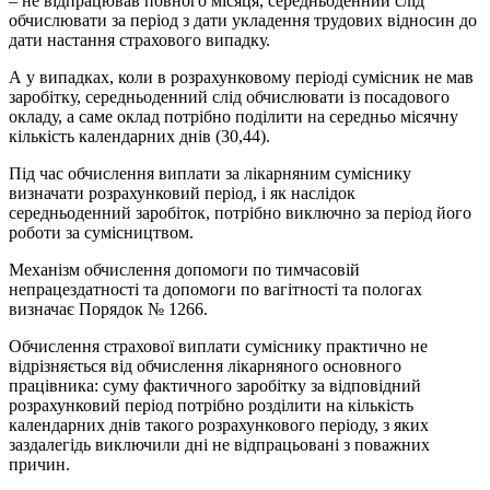
– не відпрацював повного місяця, середньоденний слід
обчислювати за період з дати укладення трудових відносин до
дати настання страхового випадку.
А у випадках, коли в розрахунковому періоді сумісник не мав
заробітку, середньоденний слід обчислювати із посадового
окладу, а саме оклад потрібно поділити на середньо місячну
кількість календарних днів (30,44).
Під час обчислення виплати за лікарняним суміснику
визначати розрахунковий період, і як наслідок
середньоденний заробіток, потрібно виключно за період його
роботи за сумісництвом.
Механізм обчислення допомоги по тимчасовій
непрацездатності та допомоги по вагітності та пологах
визначає Порядок № 1266.
Обчислення страхової виплати суміснику практично не
відрізняється від обчислення лікарняного основного
працівника: суму фактичного заробітку за відповідний
розрахунковий період потрібно розділити на кількість
календарних днів такого розрахункового періоду, з яких
заздалегідь виключили дні не відпрацьовані з поважних
причин.