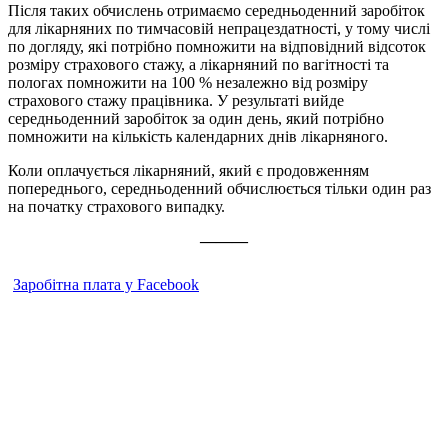
Після таких обчислень отримаємо середньоденний заробіток
для лікарняних по тимчасовій непрацездатності, у тому числі
по догляду, які потрібно помножити на відповідний відсоток
розміру страхового стажу, а лікарняний по вагітності та
пологах помножити на 100 % незалежно від розміру
страхового стажу працівника. У результаті вийде
середньоденний заробіток за один день, який потрібно
помножити на кількість календарних днів лікарняного.
Коли оплачується лікарняний, який є продовженням
попереднього, середньоденний обчислюється тільки один раз
на початку страхового випадку.
———
Заробітна плата у Facebook