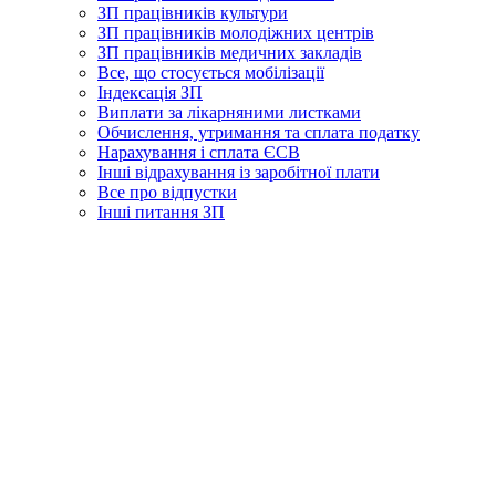
ЗП працівників культури
ЗП працівників молодіжних центрів
ЗП працівників медичних закладів
Все, що стосується мобілізації
Індексація ЗП
Виплати за лікарняними листками
Обчислення, утримання та сплата податку
Нарахування і сплата ЄСВ
Інші відрахування із заробітної плати
Все про відпустки
Інші питання ЗП