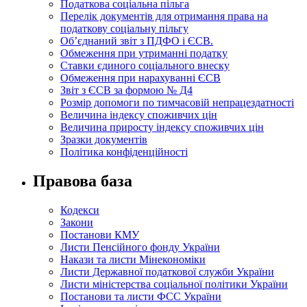
Податкова соціальна пільга
Перелік документів для отримання права на
податкову соціальну пільгу
Об’єднаний звіт з ПДФО і ЄСВ.
Обмеження при утриманні податку
Ставки єдиного соціального внеску
Обмеження при нарахуванні ЄСВ
Звіт з ЄСВ за формою № Д4
Розмір допомоги по тимчасовій непрацездатності
Величина індексу споживчих цін
Величина приросту індексу споживчих цін
Зразки документів
Політика конфіденційності
Правова база
Кодекси
Закони
Постанови КМУ
Листи Пенсійного фонду України
Накази та листи Мінекономіки
Листи Державної податкової служби України
Листи міністерства соціальної політики України
Постанови та листи ФСС України