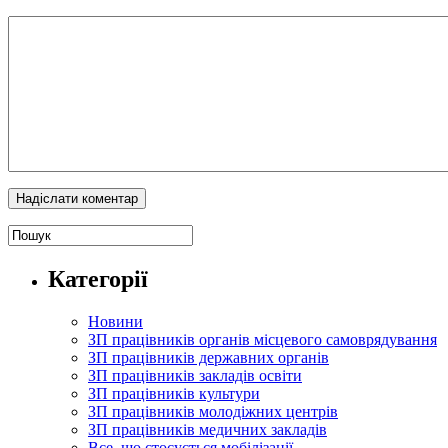
Категорії
Новини
ЗП працівників органів місцевого самоврядування
ЗП працівників державних органів
ЗП працівників закладів освіти
ЗП працівників культури
ЗП працівників молодіжних центрів
ЗП працівників медичних закладів
Все, що стосується мобілізації