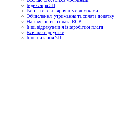
Індексація ЗП
Виплати за лікарняними листками
Обчислення, утримання та сплата податку
Нарахування і сплата ЄСВ
Інші відрахування із заробітної плати
Все про відпустки
Інші питання ЗП