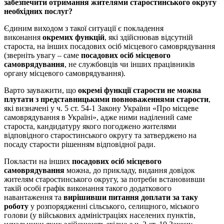
забезпечити отримання жителями старостинського округу
необхідних послуг?
Єдиним виходом з такої ситуації є покладення
виконання
окремих функцій
, які здійснював відсутній
староста, на інших посадових осіб місцевого самоврядування
(зверніть увагу – саме
посадових осіб місцевого
самоврядування
, не службовців чи інших працівників
органу місцевого самоврядування).
Варто зауважити, що
окремі функції старости не можна
плутати з представницькими повноваженнями старости
,
які визначені у ч. 5 ст. 54-1 Закону України «Про місцеве
самоврядування в Україні», адже ними наділений саме
староста, кандидатуру якого погоджено жителями
відповідного старостинського округу та затверджено на
посаду старости рішенням відповідної ради.
Покласти на інших
посадових осіб місцевого
самоврядування
можна, до прикладу, видання довідок
жителям старостинського округу, за потреби встановивши
такій особі графік виконання такого додаткового
навантаження та
вирішивши питання доплати за таку
роботу
у розпорядженні сільського, селищного, міського
голови (у військових адміністраціях населених пунктів,