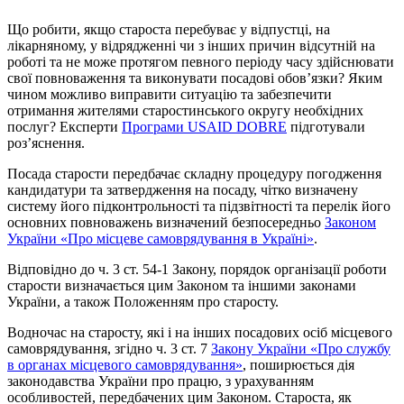
Що робити, якщо староста перебуває у відпустці, на
лікарняному, у відрядженні чи з інших причин відсутній на
роботі та не може протягом певного періоду часу здійснювати
свої повноваження та виконувати посадові обов’язки? Яким
чином можливо виправити ситуацію та забезпечити
отримання жителями старостинського округу необхідних
послуг? Експерти
Програми USAID DOBRE
підготували
роз’яснення.
Посада старости передбачає складну процедуру погодження
кандидатури та затвердження на посаду, чітко визначену
систему його підконтрольності та підзвітності та перелік його
основних повноважень визначений безпосередньо
Законом
України «Про місцеве самоврядування в Україні»
.
Відповідно до ч. 3 ст. 54-1 Закону, порядок організації роботи
старости визначається цим Законом та іншими законами
України, а також Положенням про старосту.
Водночас на старосту, які і на інших посадових осіб місцевого
самоврядування, згідно ч. 3 ст. 7
Закону України «Про службу
в органах місцевого самоврядування»
, поширюється дія
законодавства України про працю, з урахуванням
особливостей, передбачених цим Законом. Староста, як