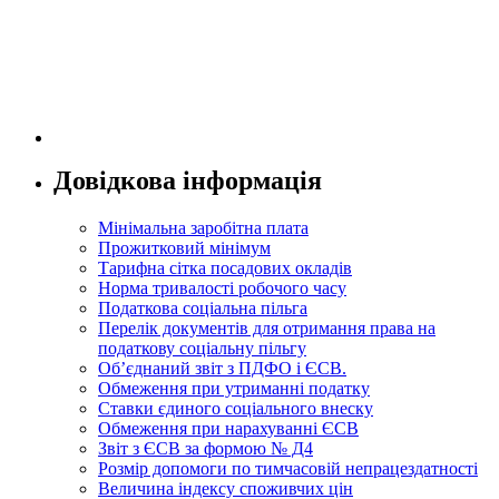
Довідкова інформація
Мінімальна заробітна плата
Прожитковий мінімум
Тарифна сітка посадових окладів
Норма тривалості робочого часу
Податкова соціальна пільга
Перелік документів для отримання права на
податкову соціальну пільгу
Об’єднаний звіт з ПДФО і ЄСВ.
Обмеження при утриманні податку
Ставки єдиного соціального внеску
Обмеження при нарахуванні ЄСВ
Звіт з ЄСВ за формою № Д4
Розмір допомоги по тимчасовій непрацездатності
Величина індексу споживчих цін