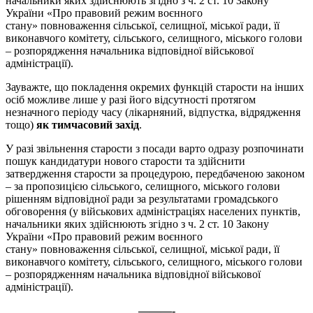
начальники яких здійснюють згідно з ч. 2 ст. 10 Закону
України «Про правовий режим воєнного
стану» повноваження сільської, селищної, міської ради, її
виконавчого комітету, сільського, селищного, міського голови
– розпорядження начальника відповідної військової
адміністрації).
Зауважте, що покладення окремих функцій старости на інших
осіб можливе лише у разі його відсутності протягом
незначного періоду часу (лікарняний, відпустка, відрядження
тощо)
як тимчасовий захід
.
У разі звільнення старости з посади варто одразу розпочинати
пошук кандидатури нового старости та здійснити
затвердження старости за процедурою, передбаченою законом
– за пропозицією сільського, селищного, міського голови
рішенням відповідної ради за результатами громадського
обговорення (у військових адміністраціях населених пунктів,
начальники яких здійснюють згідно з ч. 2 ст. 10 Закону
України «Про правовий режим воєнного
стану» повноваження сільської, селищної, міської ради, її
виконавчого комітету, сільського, селищного, міського голови
– розпорядженням начальника відповідної військової
адміністрації).
———-