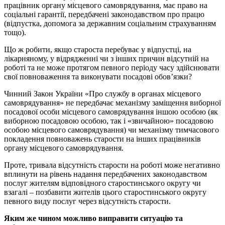
працівник органу місцевого самоврядування, має право на
соціальні гарантії, передбачені законодавством про працю
(відпустка, допомога за державним соціальним страхуванням
тощо).
Що ж робити, якщо староста перебуває у відпустці, на
лікарняному, у відрядженні чи з інших причин відсутній на
роботі та не може протягом певного періоду часу здійснювати
свої повноваження та виконувати посадові обов’язки?
Чинний Закон України «Про службу в органах місцевого
самоврядування» не передбачає механізму заміщення виборної
посадової особи місцевого самоврядування іншою особою (як
виборною посадовою особою, так і «звичайною» посадовою
особою місцевого самоврядування) чи механізму тимчасового
покладення повноважень старости на інших працівників
органу місцевого самоврядування.
Проте, тривала відсутність старости на роботі може негативно
вплинути на рівень надання передбачених законодавством
послуг жителям відповідного старостинського округу чи
взагалі – позбавити жителів цього старостинського округу
певного виду послуг через відсутність старости.
Яким же чином можливо виправити ситуацію та