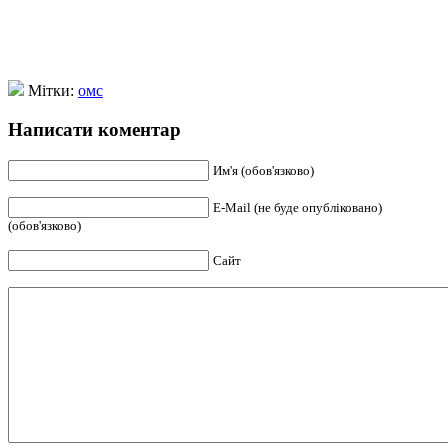
Мітки:
омс
Написати коментар
Им'я (обов'язково)
E-Mail (не буде опубліковано)
(обов'язково)
Сайт