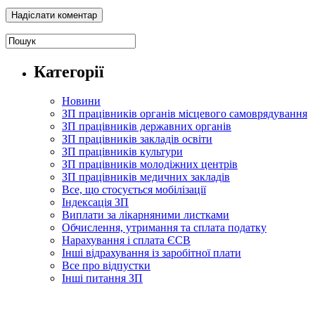
Категорії
Новини
ЗП працівників органів місцевого самоврядування
ЗП працівників державних органів
ЗП працівників закладів освіти
ЗП працівників культури
ЗП працівників молодіжних центрів
ЗП працівників медичних закладів
Все, що стосується мобілізації
Індексація ЗП
Виплати за лікарняними листками
Обчислення, утримання та сплата податку
Нарахування і сплата ЄСВ
Інші відрахування із заробітної плати
Все про відпустки
Інші питання ЗП